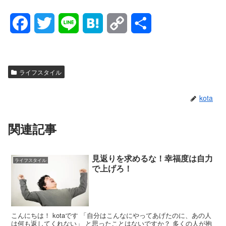
F
T
L
H
C
共
a
w
i
a
o
有
c
i
n
t
p
ライフスタイル
e
t
e
e
y
kota
b
t
n
L
o
e
a
i
関連記事
o
r
n
見返りを求めるな！幸福度は自力
ライフスタイル
k
k
で上げろ！
こんにちは！ kotaです 「自分はこんなにやってあげたのに、あの人
は何も返してくれない」 と思ったことはないですか？ 多くの人が抱