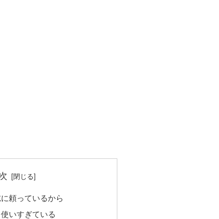
」
次
志に頼っているから
を使いすぎている