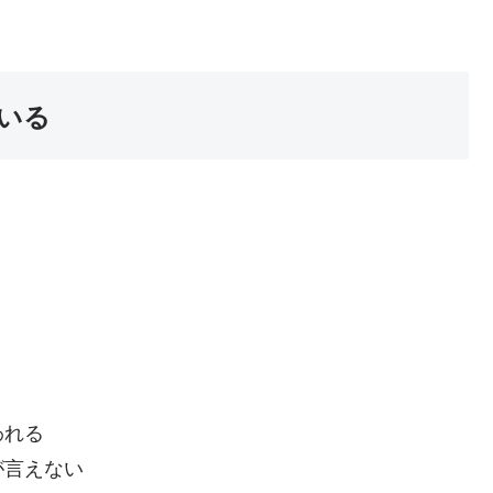
いる
われる
が言えない