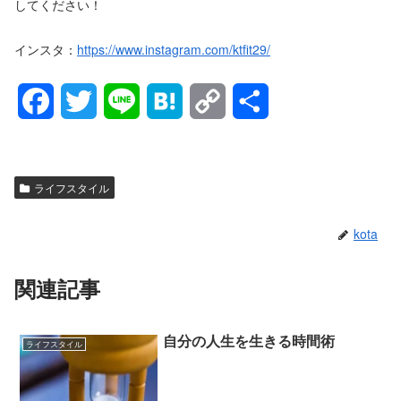
してください！
インスタ：
https://www.instagram.com/ktfit29/
F
T
L
H
C
共
a
w
i
a
o
有
c
i
n
t
p
ライフスタイル
e
t
e
e
y
kota
b
t
n
L
o
e
a
i
関連記事
o
r
n
自分の人生を生きる時間術
ライフスタイル
k
k