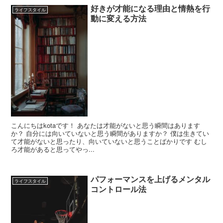
好きが才能になる理由と情熱を行
ライフスタイル
k
k
動に変える方法
こんにちはkotaです！ あなたは才能がないと思う瞬間はあります
か？ 自分には向いていないと思う瞬間がありますか？ 僕は生きてい
て才能がないと思ったり、向いていないと思うことばかりです むし
ろ才能があると思ってやっ...
パフォーマンスを上げるメンタル
ライフスタイル
コントロール法