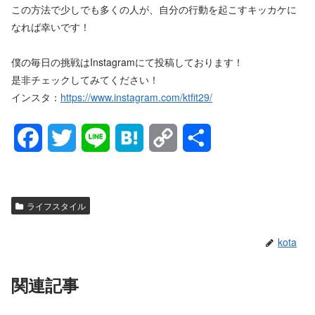
この方法で少しでも多くの人が、自分の行動を起こすキッカケに
なれば幸いです！
僕の毎日の挑戦はInstagramにて投稿しております！
是非チェックしてみてください！
インスタ：
https://www.instagram.com/ktfit29/
F
T
L
H
C
共
a
w
i
a
o
有
c
i
n
t
p
ライフスタイル
e
t
e
e
y
kota
b
t
n
L
o
e
a
i
関連記事
o
r
n