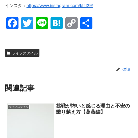
インスタ：
https://www.instagram.com/ktfit29/
F
T
L
H
C
共
a
w
i
a
o
有
c
i
n
t
p
ライフスタイル
e
t
e
e
y
kota
b
t
n
L
o
e
a
i
関連記事
o
r
n
挑戦が怖いと感じる理由と不安の
ライフスタイル
k
k
乗り越え方【葛藤編】