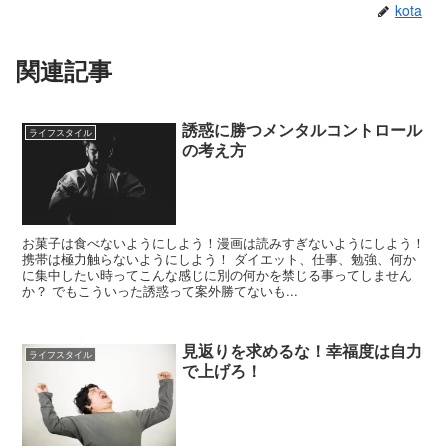
kota
b
t
n
L
o
e
a
i
関連記事
o
r
n
誘惑に勝つメンタルコントロール
ライフスタイル
k
k
の考え方
お菓子は食べないようにしよう！漫画は読みすぎないようにしよう！
携帯は極力触らないようにしよう！ ダイエット、仕事、勉強、何か
に集中したい時ってこんな感じに別の何かを禁じる事ってしません
か？ でもこういった誘惑って案外勝てないも...
見返りを求めるな！幸福度は自力
ライフスタイル
で上げろ！