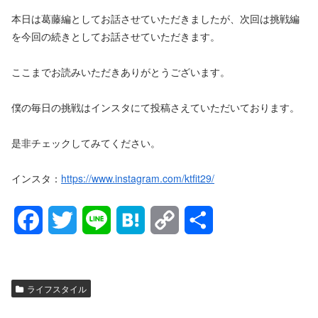
本日は葛藤編としてお話させていただきましたが、次回は挑戦編
を今回の続きとしてお話させていただきます。
ここまでお読みいただきありがとうございます。
僕の毎日の挑戦はインスタにて投稿さえていただいております。
是非チェックしてみてください。
インスタ：
https://www.instagram.com/ktfit29/
F
T
L
H
C
共
a
w
i
a
o
有
c
i
n
t
p
ライフスタイル
e
t
e
e
y